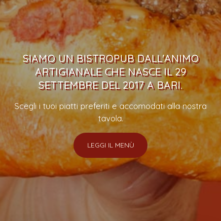
SIAMO UN BISTROPUB DALL'ANIMO
ARTIGIANALE CHE NASCE IL 29
SETTEMBRE DEL 2017 A BARI.
Scegli i tuoi piatti preferiti e accomodati alla nostra
tavola.
LEGGI IL MENÙ