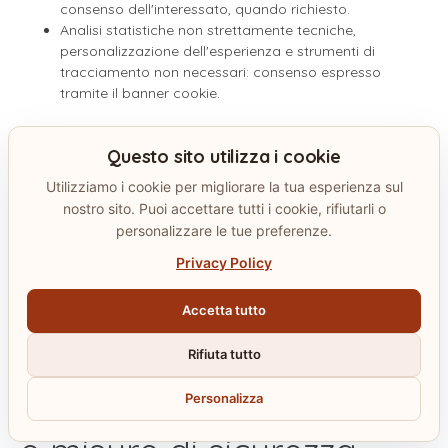
consenso dell'interessato, quando richiesto.
Analisi statistiche non strettamente tecniche,
personalizzazione dell'esperienza e strumenti di
tracciamento non necessari: consenso espresso
tramite il banner cookie.
Natura del conferimento
Questo sito utilizza i cookie
dei dati
Utilizziamo i cookie per migliorare la tua esperienza sul
nostro sito. Puoi accettare tutti i cookie, rifiutarli o
personalizzare le tue preferenze.
Il conferimento dei dati tecnici necessari alla navigazione e
alla sicurezza del sito è generalmente necessario per fruire
Privacy Policy
del servizio. Il conferimento dei dati richiesti nei moduli del
sito può essere necessario per ricevere riscontro o usufruire
Accetta tutto
dei servizi richiesti. Il conferimento per finalità di marketing,
profilazione o cookie non necessari è facoltativo è
Rifiuta tutto
subordinato al consenso quando richiesto.
Modalita di trattamento
Personalizza